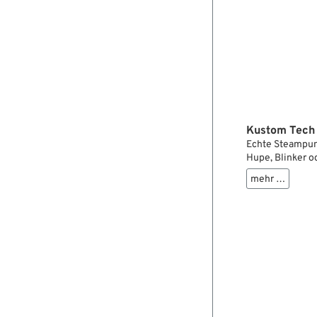
Kustom Tech 
Echte Steampunk
Hupe, Blinker o
angeschraubt. M
mehr …