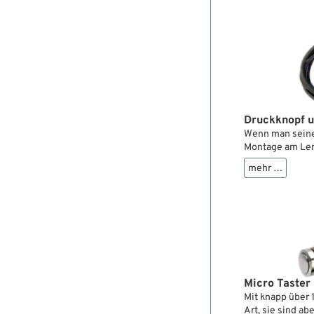
Diebstahl. Wird
Rändelschraube 
Druckknopf u
Wenn man seinen
Montage am Lenk
Kabel, Kontakt
mehr …
Masse. Da man s
Weg zurück zur 
ist ein zusätzl
den Rahmen ang
Der Universal-D
Magnetos kurz.
Micro Taster
Mit knapp über 
Art, sie sind a