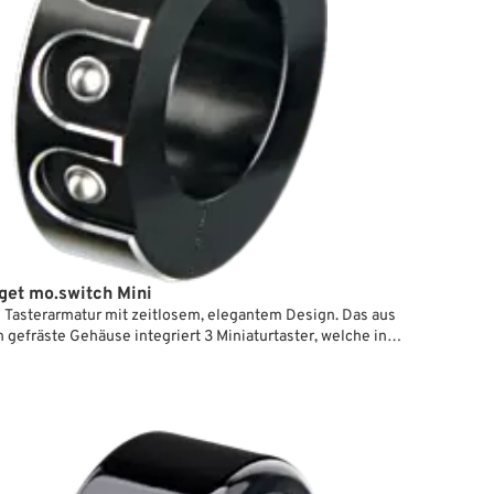
et mo.switch Mini
 Tasterarmatur mit zeitlosem, elegantem Design. Das aus
 gefräste Gehäuse integriert 3 Miniaturtaster, welche in
 mit einer elektronischen Tastersteuerung (z.B.
 m-unit) Licht, Blinker, E-Starter, Hupe und vieles mehr
önnen. Die robusten Taster haben einen gut definierten
 und sind gegen Vibrationen und Spritzwasser geschützt.
enkte Edelstahlschrauben halten die Klemme sicher am