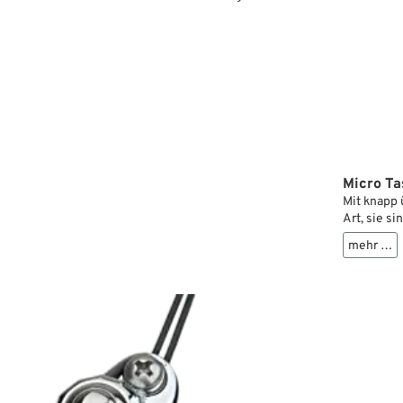
e Adapterscheiben, die mitgeliefert werden, erlauben
 Montage auf gekrümmten Flächen von Lenkern, ohne
e auf flache Stellen geschraubt.
Micro Ta
Mit knapp 
Art, sie s
bedienen. 
mehr …
die spaltf
diese werd