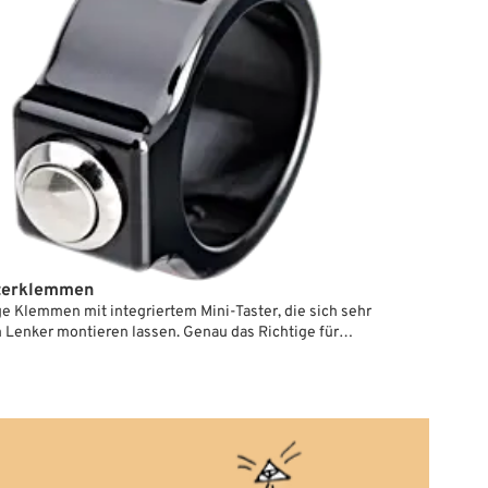
sterklemmen
ge Klemmen mit integriertem Mini-Taster, die sich sehr
 Lenker montieren lassen. Genau das Richtige für
r, die minimalistische Armaturen wollen. Die Klemmen
d aus Billet-Alu CNC-gefräst, die Schalter bestehen aus
 Gesichert werden sie mit einer Madenschraube.