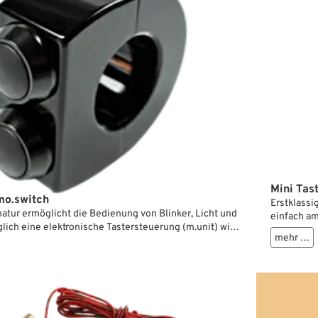
Mini Ta
mo.switch
Erstklassi
atur ermöglicht die Bedienung von Blinker, Licht und
einfach am
lich eine elektronische Tastersteuerung (m.unit) wird
Customize
mehr …
 die Schalter funktionieren. Die kompakte Bauweise
selbst sin
Montage von mehreren Tasterarmaturen. Die Taster
Edelstahl.
ationen und Spritzwasser geschützt.