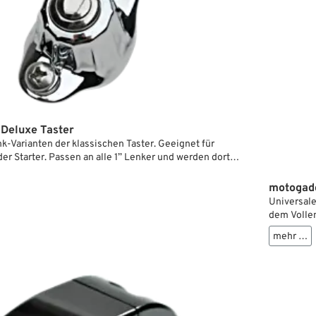
Deluxe Taster
-Varianten der klassischen Taster. Geeignet für
der Starter. Passen an alle 1” Lenker und werden dort
it Kabeln, die im Lenker verlegt werden.
motogadg
Universale
dem Vollen
Verbindung
mehr …
motogadget
schalten k
Druckpunkt
Zwei vers
Lenker.