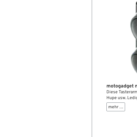
motogadget 
Diese Tasterarm
Hupe usw. Ledig
benötigt, damit
mehr …
ermöglicht die 
sind gegen Vibr