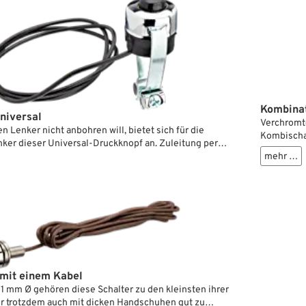
 das Mopped abgestellt, entfernt man die
komplett und trennt so die Batterie vom Bordsystem.,
Kombinat
niversal
Verchromte
 Lenker nicht anbohren will, bietet sich für die
Kombischal
er dieser Universal-Druckknopf an. Zuleitung per
mehr …
 über das Gehäuse und die Klemmspangen auf Lenker-
ich nicht darauf verlassen sollte, dass der Strom den
Batterie über das gut gefettete Lenkkopflager findet,
iches Massekabel von der Lenkerklemme/Riser etc. auf
eraten.
ruckknopf schaltet z.B. die Hupe oder schließt
 mit einem Kabel
11 mm Ø gehören diese Schalter zu den kleinsten ihrer
ber trotzdem auch mit dicken Handschuhen gut zu