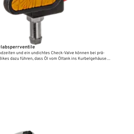
absperrventile
dzeiten und ein undichtes Check-Valve können bei prä-
ikes dazu führen, dass Öl vom Öltank ins Kurbelgehäuse
dieses füllt, was bei Wiederinbetriebnahme eine ziemliche
geben kann, da dieses überschüssige Öl beim Starten über
ntlüftung nach draußen befördert wird.
mmen der Ölzufuhrleitung oder der Einbau eines
gten Ventils verhindert dies, birgt jedoch die Gefahr, dass
st, die Ölzufuhr vor dem Starten wieder zu öffnen. Die
ein kapitaler Motorschaden!
bsperrventil von PanAm wird zwar ebenfalls in die
itung installiert, jedoch wird bei geschlossener
ung zusätzlich der Zündstrom unterbrochen. Ein Starten
 ist erst möglich, wenn das Ventil wieder geöffnet wird.