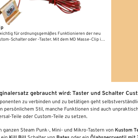
ip
wichtig für ordnungsgemäßes Funktionieren der neu
ustom-Schalter oder -Taster. Mit dem MD Masse-Clip ist
 sicher zu bewerkstelligen und zwar ohne
Bohren oder Klemmen. Einfach den kleinen Federclip
tecken, Kabel mit dem Schalter/Taster verbinden -
ginalersatz gebraucht wird: Taster und Schalter Cus
onenten zu verbinden und zu betätigen geht selbstverständlic
n persönlichem Stil, manche Funktionen sind auch unpraktisch
ersal-Teile oder Custom-Teile zu setzen.
en ganzen Steam Punk-, Mini- und Mikro-Tastern von
Kustom T
 ein
Kill Bill
Schalter von
Bates
oder ein
Ölabsperrventil mi