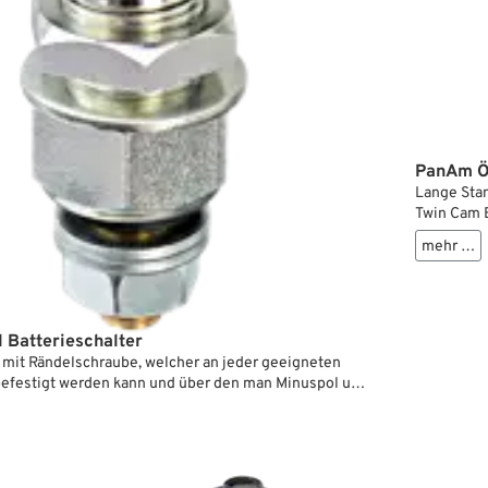
PanAm Öl
Lange Stan
Twin Cam B
läuft und 
mehr …
Sauerei er
die Motore
Das Abkle
handbetäti
man vergis
ll Batterieschalter
Folge ist 
mit Rändelschraube, welcher an jeder geeigneten
Dieses Öla
befestigt werden kann und über den man Minuspol und
Ölzufuhrle
 dem Rahmen verbindet.
Hebelstell
ge hat man zwei Möglichkeiten:
des Motors
ll Bill Schalter als eine Art Zündschloss. Einfach eine
g ausdrehen und der Strom ist unterbrochen., man
ill Schalter als Schutz gegen Manipulation und