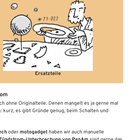
Ersatzteile
tom
h ohne Originalteile. Denen mangelt es ja gerne mal
: kurz, es gibt Gründe genug, beim Schalten und
ech
oder
motogadget
haben wir auch manuelle
t Zündstrom-Unterbrechung von PanAm
sind gerne das