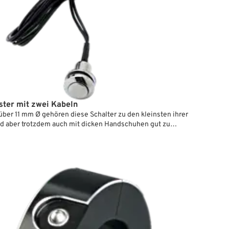
ster mit zwei Kabeln
über 11 mm Ø gehören diese Schalter zu den kleinsten ihrer
ind aber trotzdem auch mit dicken Handschuhen gut zu
Kleine Adapterscheiben, die mitgeliefert werden, erlauben
reie Montage auf gekrümmten Flächen von Lenkern, ohne
en sie auf flache Stellen geschraubt.