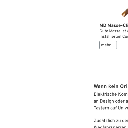
MD Masse-Cl
Gute Masse ist 
installierten C
das schnell und
mehr …
umständliches 
in den Lenker s
fertig.
Wenn kein Ori
Elektrische Komp
an Design oder a
Tastern auf Univ
Zusätzlich zu d
Wegfahrsperren: