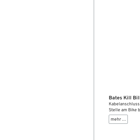
Bates Kill Bi
Kabelanschluss 
Stelle am Bike 
Massekabel mit
mehr …
Nach der Monta
man nutzt den Ki
halbe Umdrehun
nutzt den Kill B