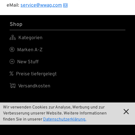
Winkel
eMail:
service@wwag.com
sogar noch besser wird.
verstellbaren
Klasse Werkzeug für
Bügel.
klassische Bikes - eine
ideale Kombination....
Shop

Kategorien

Marken A-Z

New Stuff

Preise tiefergelegt

Versandkosten
Wir verwenden Cookies zur Analyse, Werbung und zur
Wir

Verbesserung unserer Website. Weitere Informationen
finden Sie in unserer
Datenschutzerklärung.

Kontakt