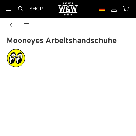
SHOP





Mooneyes Arbeitshandschuhe