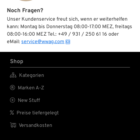
Noch Fragen?
Unser Kundenservice freut sich, wenn er weiterhelfen
kann: Montag bis Donnerstag 08:00-17:00 MEZ, freitags
08:00-16:00 MEZ Tel.: +49 / 931 / 250 61 16 oder
eMail:
service@wwag.com
Shop

Kategorien

Marken A-Z

New Stuff

Preise tiefergelegt

Versandkosten