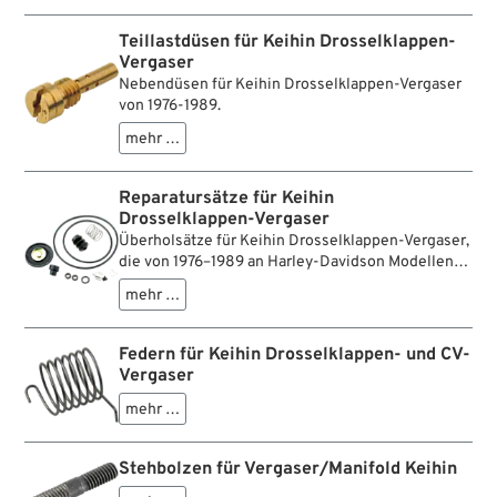
Teillastdüsen für Keihin Drosselklappen-
Vergaser
Nebendüsen für Keihin Drosselklappen-Vergaser
von 1976-1989.
mehr …
Reparatursätze für Keihin
Drosselklappen-Vergaser
Überholsätze für Keihin Drosselklappen-Vergaser,
die von 1976–1989 an Harley-Davidson Modellen
FLH, FLT, FX, Softail und Sportster zum Einsatz
mehr …
kamen.
Enthalten jeweils die Membran für die
Beschleunigerpumpe, die Schwimmernadel-
Federn für Keihin Drosselklappen- und CV-
Ventile, Federn, Gummibälge und O-Ringe zur
Vergaser
vollständigen Instandsetzung des Keihin
Vergasers. Die Kits für die späteren Modelle
mehr …
enthalten auch die Papierdichtungen, die bei den
früheren Modellen nicht notwendig sind.
Stehbolzen für Vergaser/Manifold Keihin
Baujahrzuordnung siehe WW-Nummer.