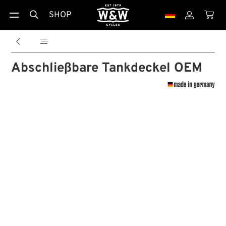
SHOP





Abschließbare Tankdeckel OEM