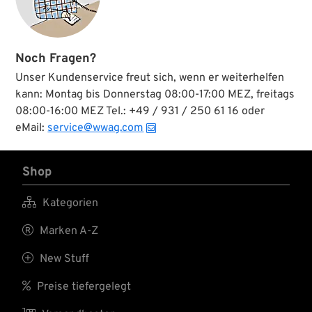
Noch Fragen?
Unser Kundenservice freut sich, wenn er weiterhelfen
kann: Montag bis Donnerstag 08:00-17:00 MEZ, freitags
08:00-16:00 MEZ Tel.: +49 / 931 / 250 61 16 oder
eMail:
service@wwag.com
Shop

Kategorien

Marken A-Z

New Stuff

Preise tiefergelegt