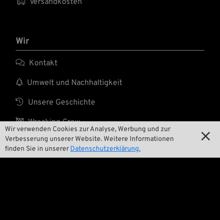

Versandkosten
Wir

Kontakt

Umwelt und Nachhaltigkeit

Unsere Geschichte

Wrecking Crew
Wir verwenden Cookies zur Analyse, Werbung und zur

Verbesserung unserer Website. Weitere Informationen
finden Sie in unserer
Datenschutzerklärung.
Pan-O-Rama

Product Specials

Bike Features