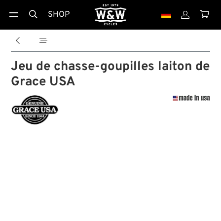
SHOP





Jeu de chasse-goupilles laiton de
Grace USA