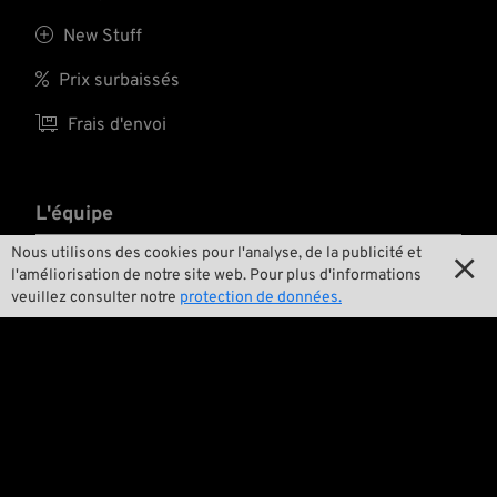
presque une petite
œuvre d’art, ce

New Stuff
maillet est conçu
pour les

Prix surbaissés
professionnels et les
amateurs très

Frais d'envoi
exigeants.
L'équipe
Nous utilisons des cookies pour l'analyse, de la publicité et


Contact
l'améliorisation de notre site web. Pour plus d'informations
veuillez consulter notre
protection de données.

Environnement et durabilité

Notre histoire

Wrecking Crew
Pan-O-Rama