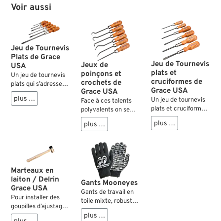
Voir aussi
Jeu de Tournevis
Plats de Grace
Jeu de Tournevis
Jeux de
USA
plats et
poinçons et
Un jeu de tournevis
cruciformes de
crochets de
plats qui s’adresse
Grace USA
Grace USA
aussi bien aux
plus …
Un jeu de tournevis
Face à ces talents
professionnels
plats et cruciforme
polyvalents on se
qu’aux mécaniciens
pour le mécanicien
demande vraiment
amateur. Fabrication
plus …
plus …
amateur, avec
comment on a pu
précise avec une
lequel il pourra
survivre jusque-là
bonne prise dans la
accomplir
sans les avoir dans
vis, ce qui minimise
pratiquement tous
sa caisse à outils.
le danger
les boulots. Il
Pour nettoyer les
d’endommager la
Marteaux en
consiste en 3
endroits
fente de la tête de
laiton / Delrin
tournevis
inaccessibles des
vis. Les lames avec
Gants Mooneyes
Grace USA
cruciformes et trois
carters moteurs ou
leur coupe carrée
Gants de travail en
tournevis normaux
Pour installer des
transmission, des
sont durcies à 52-
toile mixte, robuste
assortis. Les lames
goupilles d’ajustage
moyeux de roues
56 HRC, ce qui
et flexible. Les
plus …
en chrome
ou séparer les
etc., pour retirer des
exclut toute torsion
paumes de mains