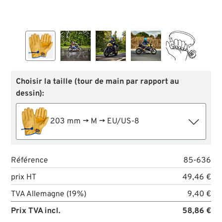
Choisir la taille (tour de main par rapport au
dessin):
203 mm → M → EU/US-8
Référence
85-636
prix HT
49,46 €
TVA Allemagne (19%)
9,40 €
Prix TVA incl.
58,86 €