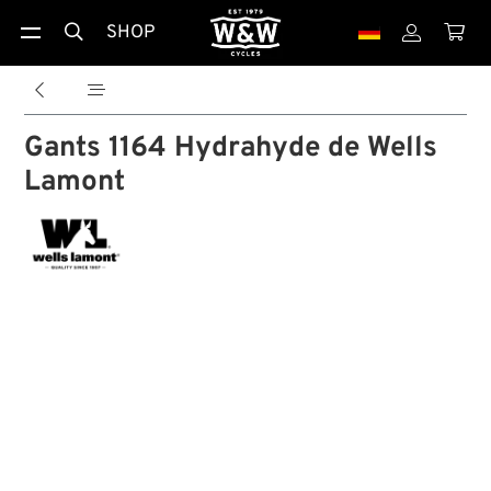
SHOP





Gants 1164 Hydrahyde de Wells
Lamont