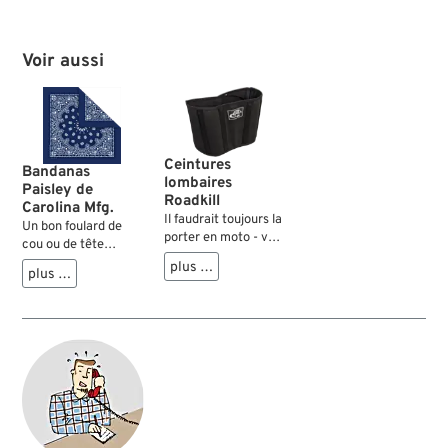
Voir aussi
Ceintures
Bandanas
lombaires
Paisley de
Roadkill
Carolina Mfg.
Il faudrait toujours la
Un bon foulard de
porter en moto - vos
cou ou de tête
vertèbres et vos
(Bandana en
plus …
reins vous en
plus …
américain) est
remercieront
quelque chose de
vivement. Les
vraiment pratique
ceintures lombaires
sur une moto. En
Roadkill épousent
roulant, il évite que
bien le corps, avec
le vent, l’humidité et
leurs cinq baleines
le froid ne pénètrent
intégrées dans la
dans le col du
partie dorsale qui
blouson, ou que des
améliorent la
gros insectes ne