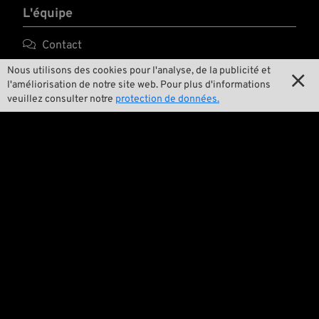
L'équipe

Contact
Nous utilisons des cookies pour l'analyse, de la publicité et

Environnement et durabilité

l'améliorisation de notre site web. Pour plus d'informations
veuillez consulter notre
protection de données.

Notre histoire

Wrecking Crew
Pan-O-Rama

Product Specials

Bike Features

Événements

Conseils techniques