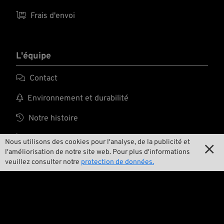

Frais d'envoi
L'équipe

Contact

Environnement et durabilité

Notre histoire

Wrecking Crew
Nous utilisons des cookies pour l'analyse, de la publicité et

l'améliorisation de notre site web. Pour plus d'informations
veuillez consulter notre
protection de données.
Pan-O-Rama

Product Specials

Bike Features