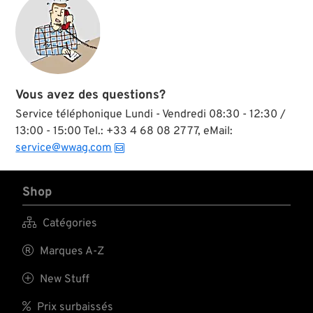
Vous avez des questions?
Service téléphonique Lundi - Vendredi 08:30 - 12:30 /
13:00 - 15:00 Tel.: +33 4 68 08 27 77, eMail:
service@wwag.com
Shop

Catégories

Marques A-Z

New Stuff

Prix surbaissés