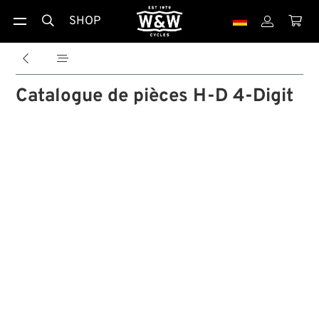
SHOP





Catalogue de pièces H-D 4-Digit