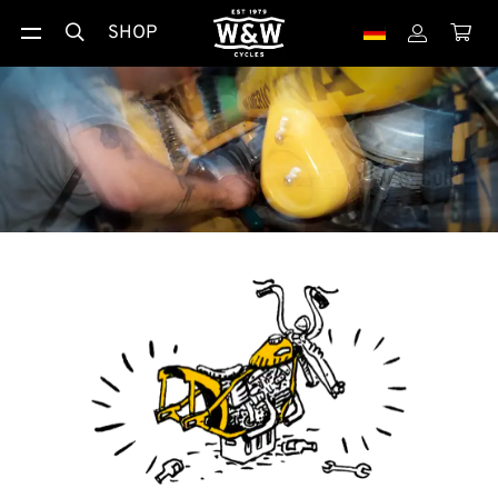
SHOP


