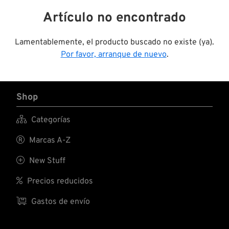
Artículo no encontrado
Lamentablemente, el producto buscado no existe (ya).
Por favor, arranque de nuevo
.
Shop

Categorías

Marcas A-Z

New Stuff

Precios reducidos

Gastos de envío