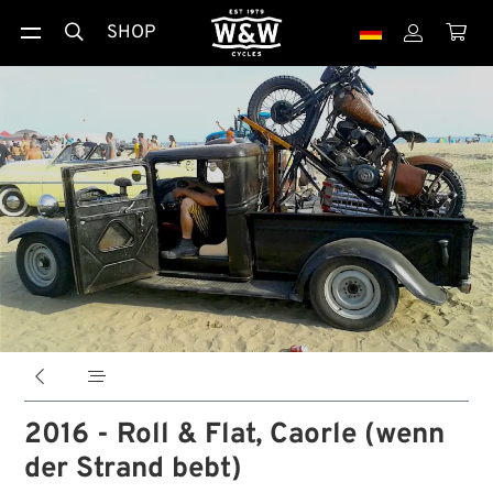
SHOP





2016 - Roll & Flat, Caorle (wenn
der Strand bebt)